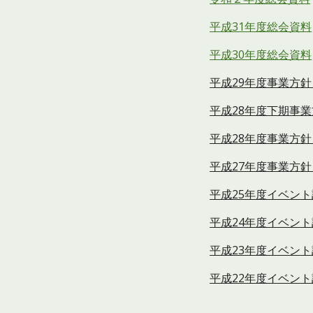
平成31年度総会資料
平成30年度総会資料
平成29年度事業方針
平成28年度下期事業
平成28年度事業方針
平成27年度事業方針
平成25年度イベント
平成24年度イベント
平成23年度イベント
平成22年度イベント