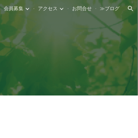
会員募集
アクセス
お問合せ
≫ブログ
ion