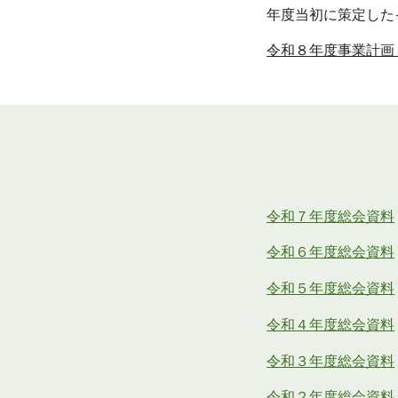
年度当初に策定した
令和８年度事業計画
令和７年度総会資料
令和
６
年度総会資料
令和
５
年度総会資料
令和４年度総会資料
令和３年度総会資料
令和２年度総会資料