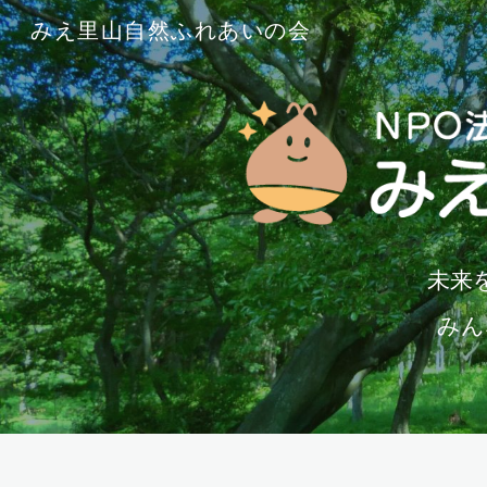
みえ里山自然ふれあいの会
Sk
未来
みん