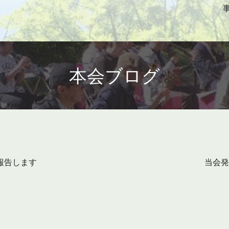
本会
ブログ
報告します
当会発