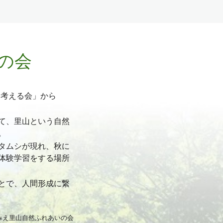
の会
を考える会」から
て、里山という自然
。
タムシが現れ、秋に
体験学習をする場所
とで
、
人間形成に
繋
え里山自然ふれあいの会