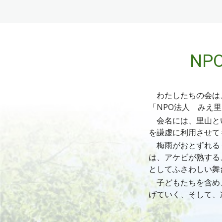
NP
わたしたちの会は、
「NPO法人 みえ
会名には、里山とい
を謙虚に利用させて
梅雨
がおとずれる
は、アケビが熟する
としてふさわしい舞
子どもたちを含め
げていく、そして、