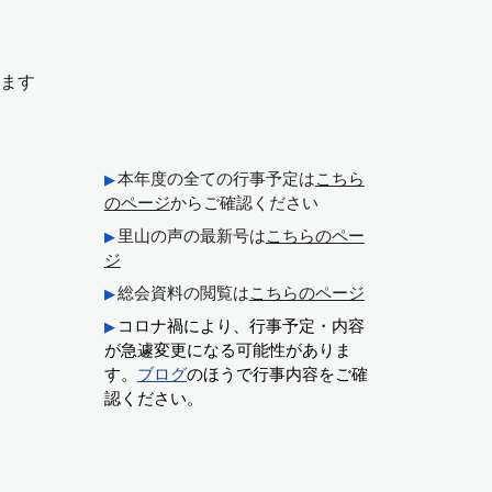
ます
本年度の全ての行事予定は
こちら
▶
のページ
からご確認ください
里山の声の最新号は
こちらのペー
▶
ジ
総会資料の閲覧は
こちらのページ
▶
コロナ禍により、行事予定・内容
▶
が急遽変更になる可能性がありま
す。
ブログ
のほうで行事内容をご確
認ください。