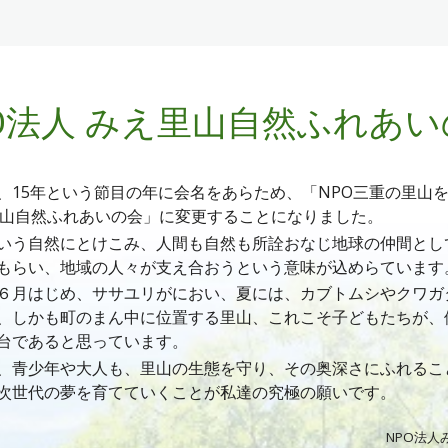
O法人
みえ里山自然ふれあい
15年という節目の年に会名をあらため、
「
NPO三重の里山
里山自然ふれあいの会」に変更することになりました。
う自然にとけこみ、人間も自然も所詮おなじ地球の仲間とし
もらい、地域の人々が支え合おうという意味が込めらています
６月はじめ、ササユリがにおい、夏には、カブトムシやクワガ
、しかも町のまん中に位置する里山、これこそ子どもたちが、
台であると思っています。
、青少年や大人も
、
里山の生態を守り、その奥深さにふれるこ
次
世代
の夢を育てていくことが
私達
の究極の願いです。
NPO法人み