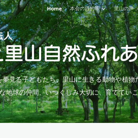
本会の目的等
里山の声
Home
ip to main content
Skip to navigat
を夢見る子どもたち、里山に生きる動物や植物
な地球の仲間、いつくしみ大切に、育ててい